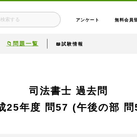
アンケート
無料会員
📁問題一覧
📖試験情報
司法書士 過去問
成25年度
問57 (午後の部 問5