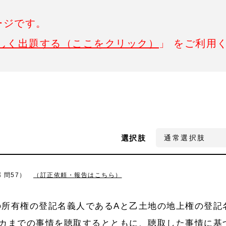
ージです。
しく出題する（ここをクリック）
」 をご利用
選択肢
 問57）
（訂正依頼・報告はこちら）
の所有権の登記名義人であるAと乙土地の地上権の登記
らカまでの事情を聴取するとともに、聴取した事情に基