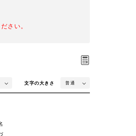
ください。
文字
の大きさ
名
づ