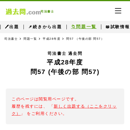
司法書士
📁問題一覧
🖊出題
📌続きから出題
📖試験情報
司法書士
問題一覧
平成28年度
問57 （午後の部 問57）
司法書士 過去問
平成28年度
問57 (午後の部 問57)
このページは閲覧用ページです。
履歴を残すには、 「
新しく出題する（ここをクリッ
ク）
」 をご利用ください。