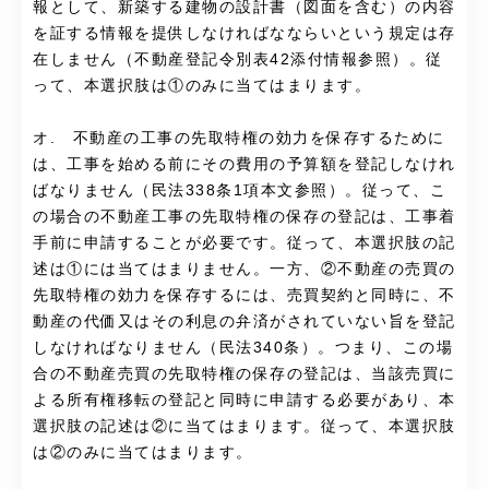
報として、新築する建物の設計書（図面を含む）の内容
を証する情報を提供しなければなならいという規定は存
在しません（不動産登記令別表42添付情報参照）。従
って、本選択肢は①のみに当てはまります。
オ. 不動産の工事の先取特権の効力を保存するために
は、工事を始める前にその費用の予算額を登記しなけれ
ばなりません（民法338条1項本文参照）。従って、こ
の場合の不動産工事の先取特権の保存の登記は、工事着
手前に申請することが必要です。従って、本選択肢の記
述は①には当てはまりません。一方、②不動産の売買の
先取特権の効力を保存するには、売買契約と同時に、不
動産の代価又はその利息の弁済がされていない旨を登記
しなければなりません（民法340条）。つまり、この場
合の不動産売買の先取特権の保存の登記は、当該売買に
よる所有権移転の登記と同時に申請する必要があり、本
選択肢の記述は②に当てはまります。従って、本選択肢
は②のみに当てはまります。