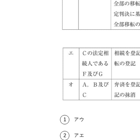
アウ
アエ