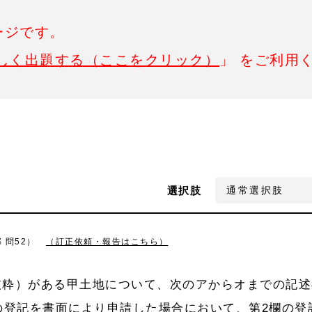
ージです。
しく出題する（ここをクリック）
」 をご利用
選択肢
 問52）
（訂正依頼・報告はこちら）
抜粋）がある甲土地について、次のアからオまでの記述
の登記を書面により申請した場合において、第2欄の登