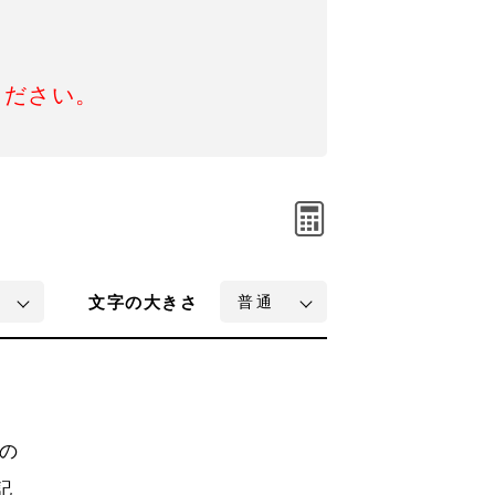
ください。
文字
の大きさ
の
記