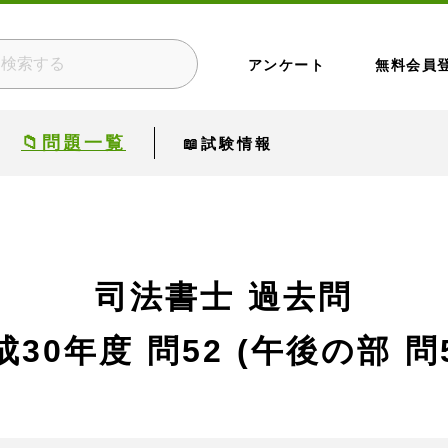
アンケート
無料会員
📁問題一覧
📖試験情報
司法書士 過去問
成30年度
問52 (午後の部 問5